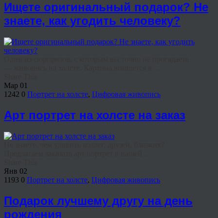
Ищете оригинальный подарок? Не
знаете, как угодить человеку?
Один из сюрпризов, с которым вы точно не прогадаете
— живопись на холсте. Картина впишется в ...
Share This
Мар
01
1242
0
Портрет на холсте
,
Цифровая живопись
Арт портрет на холсте на заказ
Не знаете, чем удивить коллег, друзей, близких?
Предлагаем заказать арт портрет в нашей ...
Share This
Янв
02
1193
0
Портрет на холсте
,
Цифровая живопись
Подарок лучшему другу на день
рождения