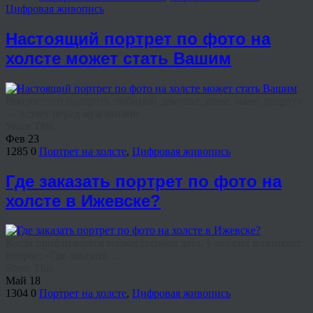
Цифровая живопись
Настоящий портрет по фото на
холсте может стать Вашим
Вопрос: что подарить любимой девушке, жене, маме, подруге
— встает перед мужчинами ...
Share This
Фев
23
1285
0
Портрет на холсте
,
Цифровая живопись
Где заказать портрет по фото на
холсте в Ижевске?
Когда приближается торжественная дата, у многих возникает
вопрос: «Где заказать ...
Share This
Май
18
1304
0
Портрет на холсте
,
Цифровая живопись