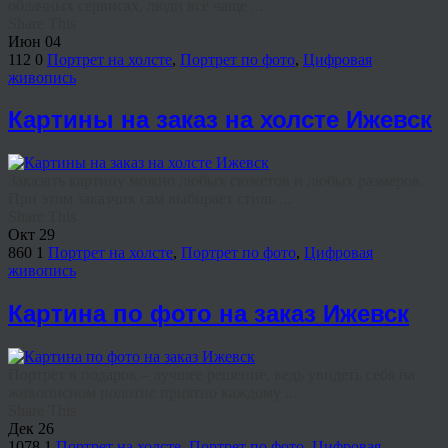
облачных сервисах, люди всё чаще ...
Share This
Июн
04
112
0
Портрет на холсте
,
Портрет по фото
,
Цифровая
живопись
Картины на заказ на холсте Ижевск
Заказать картину можно любых сюжетов и любых размеров.
При этом заказчик сам выбирает стиль ...
Share This
Окт
29
860
1
Портрет на холсте
,
Портрет по фото
,
Цифровая
живопись
Картина по фото на заказ Ижевск
Портрет в подарок – лучшее решение, ведь увидеть себя на
живописном полотне приятно каждому ...
Share This
Дек
26
1078
1
Портрет на холсте
,
Портрет по фото
,
Цифровая