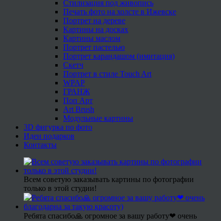
Стилизация под живопись
Печать фото на холсте в Ижевске
Портрет на дереве
Картины на досках
Картины маслом
Портрет пастелью
Портрет карандашом (имитация)
Скетч
Портрет в стиле Touch Art
WPAP
ГРАНЖ
Поп Арт
Art Brush
Модульные картины
3D фигурка по фото
Идеи подарков
Контакты
Всем советую заказывать картины по фотографии
только в этой студии!
Ребята спасибо🙏 огромное за вашу работу❤ очень