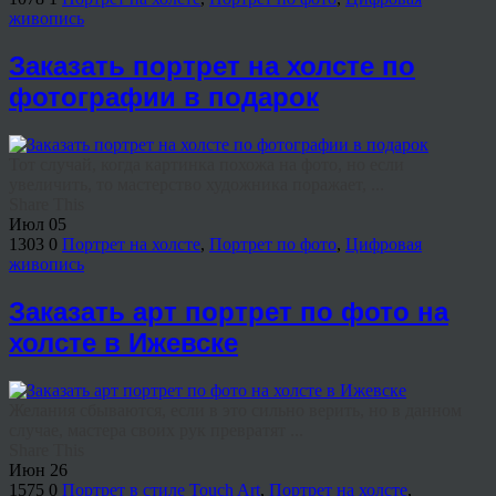
живопись
Заказать портрет на холсте по
фотографии в подарок
Тот случай, когда картинка похожа на фото, но если
увеличить, то мастерство художника поражает, ...
Share This
Июл
05
1303
0
Портрет на холсте
,
Портрет по фото
,
Цифровая
живопись
Заказать арт портрет по фото на
холсте в Ижевске
Желания сбываются, если в это сильно верить, но в данном
случае, мастера своих рук превратят ...
Share This
Июн
26
1575
0
Портрет в стиле Touch Art
,
Портрет на холсте
,