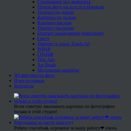
Стилизация под живопись
Печать фото на холсте в Ижевске
Портрет на дереве
Картины на досках
Картины маслом
Портрет пастелью
Портрет карандашом (имитация)
Скетч
Портрет в стиле Touch Art
WPAP
ГРАНЖ
Поп Арт
Art Brush
Модульные картины
3D фигурка по фото
Идеи подарков
Контакты
Всем советую заказывать картины по фотографии
только в этой студии!
Ребята спасибо🙏 огромное за вашу работу❤ очень