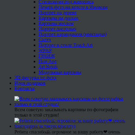
Стилизация под живопись
Печать фото на холсте в Ижевске
Портрет на дереве
Картины на досках
Картины маслом
Портрет пастелью
Портрет карандашом (имитация)
Скетч
Портрет в стиле Touch Art
WPAP
ГРАНЖ
Поп Арт
Art Brush
Модульные картины
3D фигурка по фото
Идеи подарков
Контакты
Всем советую заказывать картины по фотографии
только в этой студии!
Ребята спасибо🙏 огромное за вашу работу❤ очень