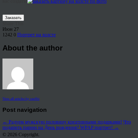
вас создать!
Заказать
Share This
Июн
27
1242
0
Портрет на холсте
About the author
View all articles by rauffri
Post navigation
←
Радуем мужскую половину креативными подарками!
Что
подарить парню на День рождения? WPAP портрет!
→
© 2026 Copyright.