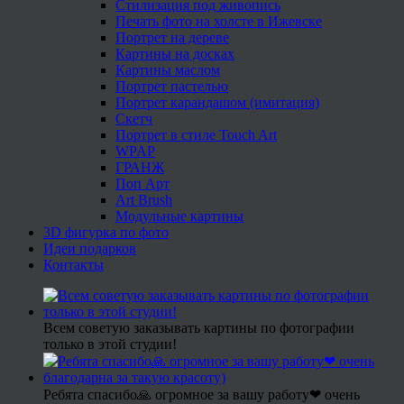
Стилизация под живопись
Печать фото на холсте в Ижевске
Портрет на дереве
Картины на досках
Картины маслом
Портрет пастелью
Портрет карандашом (имитация)
Скетч
Портрет в стиле Touch Art
WPAP
ГРАНЖ
Поп Арт
Art Brush
Модульные картины
3D фигурка по фото
Идеи подарков
Контакты
Всем советую заказывать картины по фотографии
только в этой студии!
Ребята спасибо🙏 огромное за вашу работу❤ очень