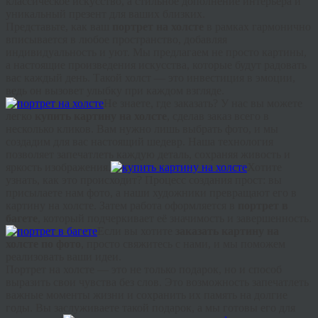
классическое искусство, а стильное дополнение интерьера и
уникальный презент для ваших близких.
Представьте, как ваш
портрет на холсте
в рамках гармонично
вписывается в любое пространство, добавляя
индивидуальность и уют. Мы предлагаем не просто картины,
а настоящие произведения искусства, которые будут радовать
вас каждый день. Такой холст — это инвестиция в эмоции,
ведь он вызовет улыбку при каждом взгляде.
Не знаете, где заказать? У нас вы можете
легко
купить картину на холсте
, сделав заказ всего в
несколько кликов. Вам нужно лишь выбрать фото, и мы
создадим для вас настоящий шедевр. Наша технология
позволяет запечатлеть каждую деталь, сохраняя живость и
яркость изображения.
Хотите
узнать, как это происходит? Процесс создания прост: вы
присылаете нам фото, а наши художники превращают его в
картину на холсте. Затем работа оформляется в
портрет в
багете
, который подчеркивает её значимость и завершенность.
Если вы хотите
заказать картину на
холсте по фото
, просто свяжитесь с нами, и мы поможем
реализовать ваши идеи.
Портрет на холсте — это не только подарок, но и способ
выразить свои чувства без слов. Это возможность запечатлеть
важные моменты жизни и сохранить их память на долгие
годы. Вы заслуживаете такой подарок, а мы готовы его для