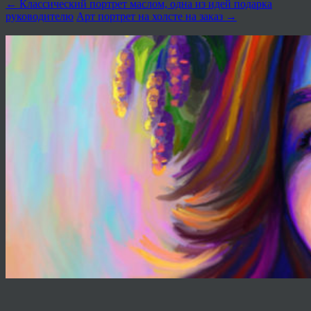
←
Классический портрет маслом, одна из идей подарка
руководителю
Арт портрет на холсте на заказ
→