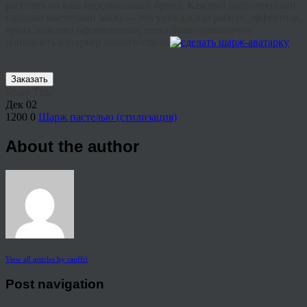
работать на ваш персональный бренд. Каждый выполненный
нашими мастерами заказ — это уникальная работа: эффектная,
яркая, красиво оформленная, способная гармонично
дополнить интерьер любого стиля.
Заказать
Share This
Дек
02
1200
0
Шарж пастелью (стилизация)
About the author
View all articles by rauffri
Post navigation