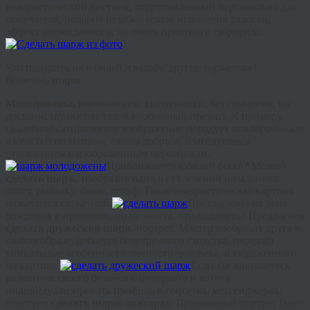
юмористический рисунок, подготовленный персонально для
получателя, подарит незабываемые мгновения радости,
эффект неожиданного, но очень приятного сюрприза.
Что подарить на юбилей, свадьбу, другие торжества?
Конечно,
шарж
Молодожены
,
именинники, выпускники, без сомнения, по
достоинству оценят такой необычный презент. К примеру,
свадебное сатирическое изображение порадует новобрачных и
их гостей позитивом, своим добрым, благодушным
отношением к изображенным персонажам.
Приближается юбилей босса? Можно
сделать шарж,
изобразив одно из увлечений начальника:
охоту, рыбалку, баню, гольф. Такая юмористическая картина
называется сюжетной.
Приглашены на день
рождения к приятелю, но не знаете, что подарить? Предлагаем
сделать дружеский шарж-
портрет. Мастер изобразит друга в
любом образе, добьется безупречного сходства, передаст
уникальные особенности личности человека, изображенного
на картине.
Если вы занимаетесь
развитием своего бизнеса в интернете и хотите
индивидуализировать профиль в
соцсетях
,
мессенджерах
,
советуем
сделать шарж-
аватарку
.
Прикольный портрет будет