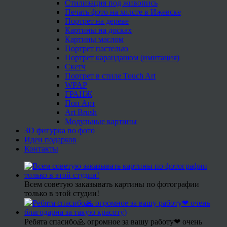
Стилизация под живопись
Печать фото на холсте в Ижевске
Портрет на дереве
Картины на досках
Картины маслом
Портрет пастелью
Портрет карандашом (имитация)
Скетч
Портрет в стиле Touch Art
WPAP
ГРАНЖ
Поп Арт
Art Brush
Модульные картины
3D фигурка по фото
Идеи подарков
Контакты
Всем советую заказывать картины по фотографии
только в этой студии!
Ребята спасибо🙏 огромное за вашу работу❤ очень