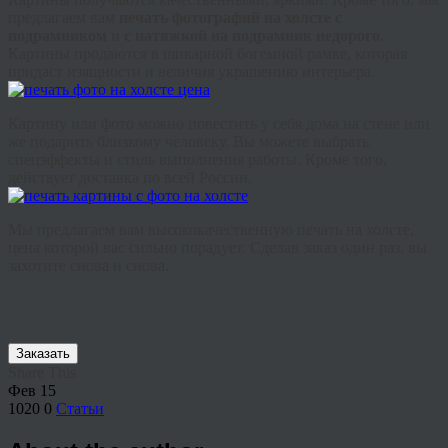
предлагаем вам
печать фотографий на холсте с
подрамником
и
с натяжкой на подрамник недорого
.
Картины продаются в шикарной богемной рамке, которая
придаст изящности и величия украшению интерьера.
Картину или фото можно повестить у себя дома на стене или
же подарить близкому человеку. Вы можете выбрать
спецэффекты и стиль выполнения работы. Кроме того,
действует доставка по всей России.
Мы предлагаем вам высококачественную печать на холсте,
цена которой вас сильно порадует. Сделав заказ один раз, вы
захотите снова и снова.
Заказать
Share This
Фев
15
1020
0
Статьи