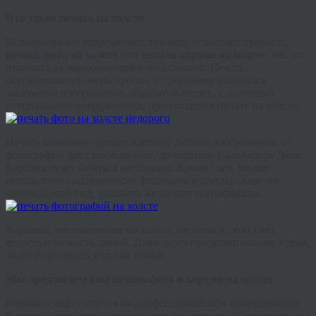
Что такое печать на холсте
Использование современной техники позволяет провести
печать фото на холсте
или
печать картин на холсте
, так что
отличить от нарисованной очень сложно. Печать
осуществляется очень просто, в программу вводиться
заказанное изображение, обрабатывается и, с помощью
специального оборудования, производится печать на холсте.
Печать позволяет сделать картину любого изображения, от
фотографии двух влюбленных, до картины Сальвадора Дали.
Картина будет казаться настоящей. Кроме того, можно
использовать возможности фотошопа и придать картине
необходимый вид, добавить желаемые спецэффекты.
Картины, напечатанные на холсте, не теряют свой цвет,
яркость и четкость линий. Даже через продолжительное время,
холст будет выглядеть как новый.
Мы предлагаем вам печать фото и картин на холсте
Печать осуществляется на профессиональном оборудовании.
Картины получаются качественными, яркими. Кроме того, мы