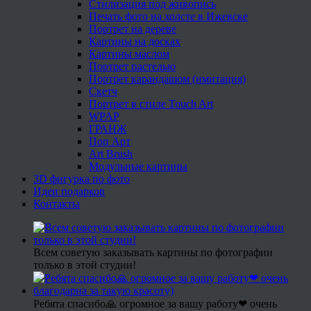
Стилизация под живопись
Печать фото на холсте в Ижевске
Портрет на дереве
Картины на досках
Картины маслом
Портрет пастелью
Портрет карандашом (имитация)
Скетч
Портрет в стиле Touch Art
WPAP
ГРАНЖ
Поп Арт
Art Brush
Модульные картины
3D фигурка по фото
Идеи подарков
Контакты
Всем советую заказывать картины по фотографии
только в этой студии!
Ребята спасибо🙏 огромное за вашу работу❤ очень