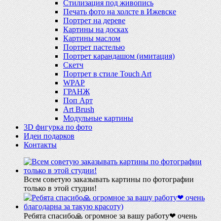
Стилизация под живопись
Печать фото на холсте в Ижевске
Портрет на дереве
Картины на досках
Картины маслом
Портрет пастелью
Портрет карандашом (имитация)
Скетч
Портрет в стиле Touch Art
WPAP
ГРАНЖ
Поп Арт
Art Brush
Модульные картины
3D фигурка по фото
Идеи подарков
Контакты
Всем советую заказывать картины по фотографии
только в этой студии!
Ребята спасибо🙏 огромное за вашу работу❤ очень