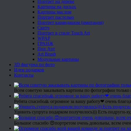
Портрет на дереве
Картины на досках
Картины маслом
Портрет пастелью
Портрет карандашом (имитация)
Скетч
Портрет в стиле Touch Art
WPAP
ГРАНЖ
Поп Арт
Art Brush
Модульные картины
3D фигурка по фото
Идеи подарков
Контакты
Всем советую заказывать картины по фотографии только 
Ребята спасибо🙏 огромное за вашу работу❤ очень благод
Удивить супруга подарком получилось))) Есть подруги-х
Большое спасибо 😍портретом очень довольны, всем очен