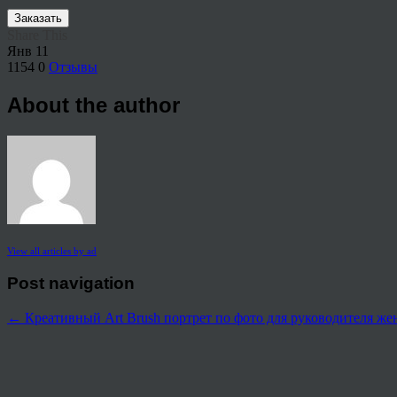
Заказать
Share This
Янв
11
1154
0
Отзывы
About the author
View all articles by ad
Post navigation
←
Креативный Art Brush портрет по фото для руководителя 