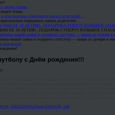
те!
 видео отзыв.
 и оригинально порадовать наших родителей…
Ю ЕЕ 18-ЛЕТИЯ!.. ПОДАРОК-СУПЕР!!!! БОЛЬШОЕ СПАС
тины нашей семьи и подарить статуэтку — шарж от дочери и мы 
рождения!
утболу с Днём рождения!!!
редной раз убедились в вашем профессионализме!! Спасибо боль
ии Гранж, и всегда
ооочень
довольна результатом!!! Вы большие
а, безумное сходство и потрясающие сюжеты!!! Все, кому дарил
оделиться с другими, так как он ещё не подарен имениннику, н
дин!!! Всем советую обращаться только к вам!!! Вы действительн
3910136_456239216%2Fpost-33910136_218