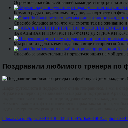
Огромное спасибо всей вашей команде за портрет на холс
Безумно рады полученному подарку — портрету по фото,
Спасибо большое за то, что мы смогли так не ожиданно
ЗАКАЗЫВАЛИ ПОРТРЕТ ПО ФОТО ДЛЯ ДОЧКИ КО ДН
Мы решили сделать ему подарок в виде исторической кар
Спасибо за замечательный портрет-сюрприз на мой день 
Поздравили любимого тренера по ф
Шарж футболиста в подарок ему очень понравился, а мы в оче
Я уже не в первый раз заказываю шаржи и портреты в Арт студ
подмечены все нюансы и индивидуальные черты каждого человек
Не могу выложить фото последнего шаржа заказанного, чтобы п
жду с нетерпением реакцию именинника и вот-вот закажу ещё о
https://vk.com/topic-33910136_32541059?offset=140&z=photo-3