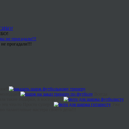
ИБО!
не прогадали!!!
шое!!
 молодцы!!
Всегда
а такие подарки, в восторге!!!
о это
что-то
Просто супер!!!
Уже
о талантливые мастера своего дела!!!