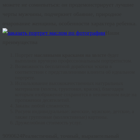
можете не сомневаться: он продемонстрирует лучшие
черты мужчины, подчеркнет обаяние, природное
очарование женщины, особенности характера ребенка.
Наши
преимущества
Портрет
масляными красками на холсте
будет
выполнен вручную профессиональным портретистом.
Возможность бесплатной доработки эскиза в
соответствии с представлениями клиента об идеальном
портрете.
Использование высококачественных натуральных
материалов (холста, грунтовки, красок), благодаря
которым изображение сохранится в неизменном виде на
протяжении десятилетий.
Заказы любой сложности.
Рисуем индивидуальные: женские, мужские, детские, а
также групповые (коллективные) картины.
Дружелюбная стоимость услуг.
9090624Реалистичный, точный, выразительный