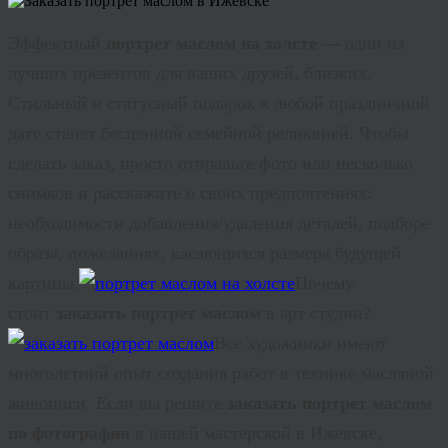
Эффектный
портрет маслом на холсте —
один из
лучших презентов для ваших друзей, близких.
Стильный и статусный подарок к любой праздничной
дате станет бесценной семейной реликвией. Чтобы
сделать заказ, просто отправьте фото или несколько
снимков и расскажите о своих предпочтениях:
необходимости добавления/удаления деталей, подборе
образа, пожеланиях, касающихся размера будущей
картины.
Почему
стоит
заказать портрет маслом
в арт студии?
Все художники имеют
многолетний опыт создания работ в технике масляной
живописи. Если вы решите
з
аказать
портрет маслом
по фотографии
в нашей мастерской в Ижевске,