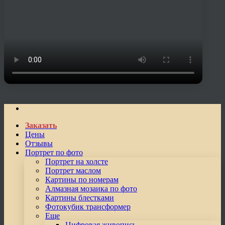
Заказать
Цены
Отзывы
Портрет по фото
Портрет на холсте
Портрет маслом
Картины по номерам
Алмазная мозаика по фото
Картины блестками
Фотокубик трансформер
Еще
Цифровая живопись