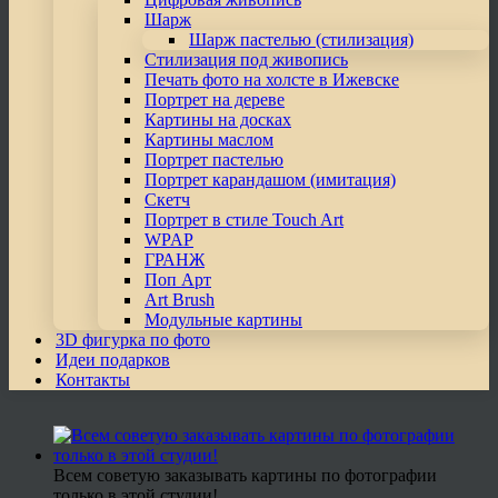
Шарж
Шарж пастелью (стилизация)
Стилизация под живопись
Печать фото на холсте в Ижевске
Портрет на дереве
Картины на досках
Картины маслом
Портрет пастелью
Портрет карандашом (имитация)
Скетч
Портрет в стиле Touch Art
WPAP
ГРАНЖ
Поп Арт
Art Brush
Модульные картины
3D фигурка по фото
Идеи подарков
Контакты
Всем советую заказывать картины по фотографии
только в этой студии!