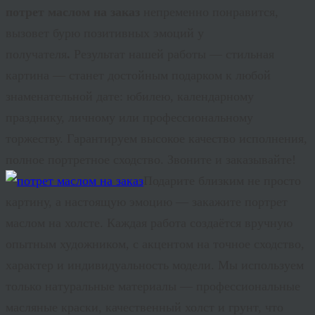
потрет маслом на заказ
непременно понравится,
вызовет бурю позитивных эмоций у
получателя
.
Результат нашей работы — стильная
картина — станет достойным подарком к любой
знаменательной дате: юбилею, календарному
празднику, личному или профессиональному
торжеству. Гарантируем высокое качество исполнения,
полное портретное сходство. Звоните и заказывайте!
Подарите близким не просто
картину, а настоящую эмоцию — закажите
портрет
маслом на холсте
. Каждая работа создаётся вручную
опытным художником, с акцентом на точное сходство,
характер и индивидуальность модели. Мы используем
только натуральные материалы — профессиональные
масляные краски, качественный холст и грунт, что