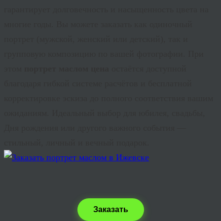
гарантирует долговечность и насыщенность цвета на
многие годы. Вы можете заказать как одиночный
портрет (мужской, женский или детский), так и
групповую композицию по вашей фотографии. При
этом
портрет маслом цена
остаётся доступной
благодаря гибкой системе расчётов и бесплатной
корректировке эскиза до полного соответствия вашим
ожиданиям. Идеальный выбор для юбилея, свадьбы,
Дня рождения или другого важного события —
стильный, личный и вечный подарок.
Заказать