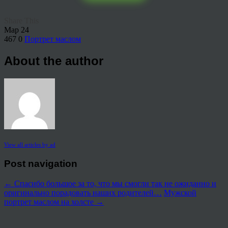
Share This
Мар
24
467
0
Портрет маслом
About the author
View all articles by ad
Post navigation
←
Спасибо большое за то, что мы смогли так не ожиданно и
оригинально порадовать наших родителей…
Мужской
портрет маслом на холсте
→